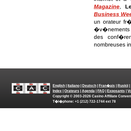
Magazine
,
L
Business We
un orateur fr
�v�nements rel
des conf�ren
nombreuses ind
English
|
Italiano
|
Deutsch
|
Fran�ais
|
Ruskii
|
Index
|
Orateurs
|
Agenda
|
FAQ
|
Exposants
|
V
Copyright © 2003-2026 Casino Affiliate Conve
T�l�phone: +1 (212) 722-1744 ext 78