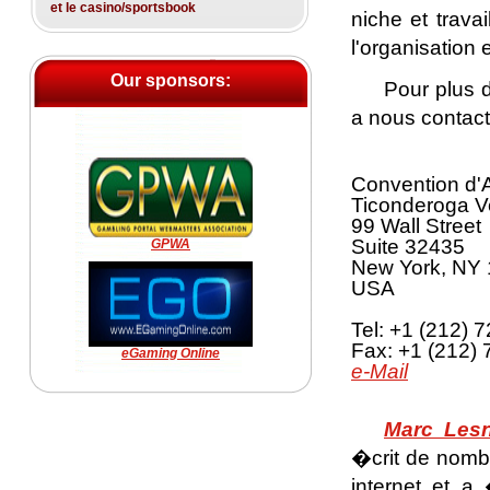
et le casino/sportsbook
niche et trava
l'organisation 
Our sponsors:
Pour plus 
a nous contacte
Convention d'A
Ticonderoga Ve
99 Wall Street
Suite 32435
GPWA
New York, NY
USA
Tel: +1 (212) 
Fax: +1 (212)
eGaming Online
e-Mail
Marc Lesn
�crit de nombr
internet et 