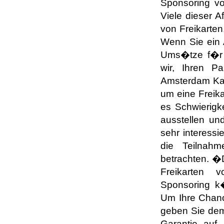
Sponsoring 
Viele dieser 
von Freikarten
Wenn Sie ein
Ums�tze f�r e
wir, Ihren P
Amsterdam Kas
um eine Freikar
es Schwierigk
ausstellen un
sehr interess
die Teilnahm
betrachten. �D
Freikarten v
Sponsoring k
Um Ihre Chanc
geben Sie dem 
Garantie auf