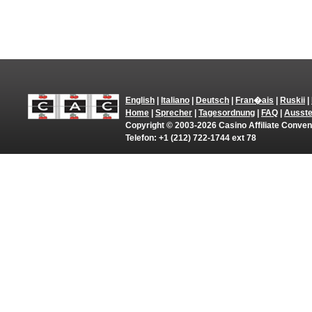
English
|
Italiano
|
Deutsch
|
Fran�ais
|
Ruskii
|
Home
|
Sprecher
|
Tagesordnung
|
FAQ
|
Ausste
Copyright © 2003-2026 Casino Affiliate Convent
Telefon: +1 (212) 722-1744 ext 78