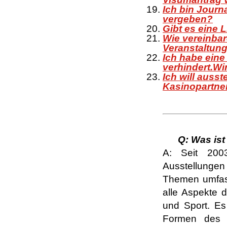
Ich bin Journ
vergeben?
Gibt es eine 
Wie vereinbar
Veranstaltun
Ich habe eine
verhindert.Wi
Ich will auss
Kasinopartne
Q: Was is
A: Seit 200
Ausstellungen
Themen umfas
alle Aspekte 
und Sport. Es
Formen des i