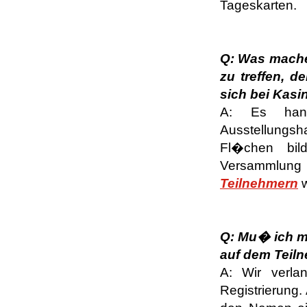
Tageskarten.
Q: Was mache
zu treffen, d
sich bei Kas
A: Es hand
Ausstellung
Fl�chen bil
Versammlung
Teilnehmern
w
Q: Mu� ich me
auf dem Teil
A: Wir verla
Registrierung.