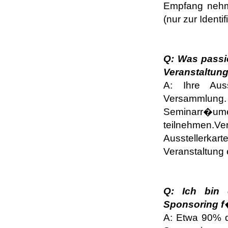
Empfang nehme
(nur zur Identi
Q: Was passi
Veranstaltung
A: Ihre Ausst
Versammlung
Seminarr�
teilnehmen.
Ausstellerka
Veranstaltung
Q: Ich bin 
Sponsoring f�
A: Etwa 90% d