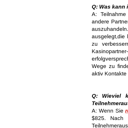
Q: Was kann i
A: Teilnahme
andere Partne
auszuhandel
ausgelegt,die
zu verbesser
Kasinopartner
erfolgverspre
Wege zu find
aktiv Kontakte
Q: Wieviel 
Teilnehmerau
A: Wenn Sie
r
$825. Nach 
Teilnehmerau