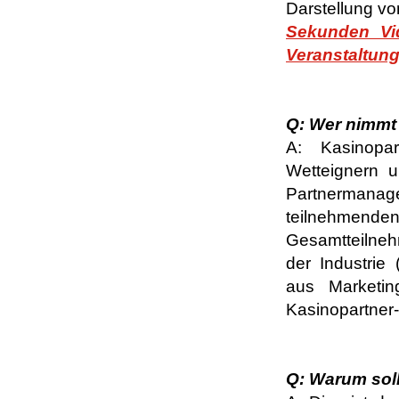
Darstellung v
Sekunden Vi
Veranstaltun
Q: Wer nimmt
A: Kasinopa
Wetteignern u
Partnermanage
teilnehmenden
Gesamtteilneh
der Industrie 
aus Marketin
Kasinopartner
Q: Warum soll