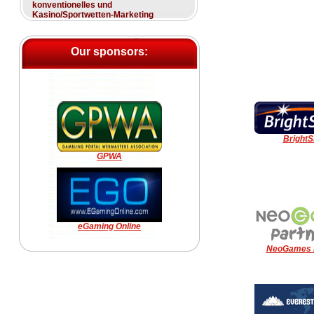
konventionelles und
Kasino/Sportwetten-Marketing
Our sponsors:
BrightS
GPWA
eGaming Online
NeoGames 